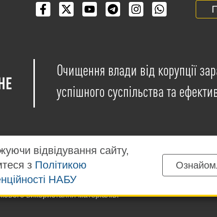
П
Очищення влади від корупції зар
успішного суспільства та ефекти
уючи відвідування сайту,
мтеся з
Політикою
Ознайом
іщені на умовах ліцензії
Creative Commons Attribution-NonCo
нційності НАБУ
ких матеріалів, розміщених на сайті, дозволяється за умов
ткового використання матеріалів.