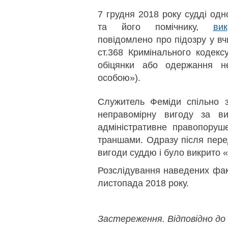
7 грудня 2018 року судді одн
та його помічнику,
вик
повідомлено про підозру у вч
ст.368 Кримінального кодексу
обіцянки або одержання н
особою»).
Служитель Феміди спільно 
неправомірну вигоду за в
адміністративне правопоруш
траншами. Одразу після перед
вигоди суддю і було викрито 
Розслідування наведених фак
листопада 2018 року.
Застереження. Відповідно до