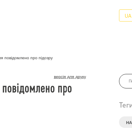
UA
ля повідомлено про підозру
версія для друку
я повідомлено про
Тег
НА