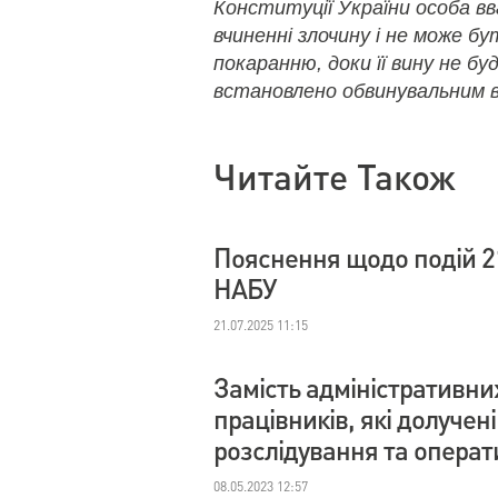
Конституції України особа в
вчиненні злочину і не може б
покаранню, доки її вину не бу
встановлено обвинувальним в
Читайте Також
Пояснення щодо подій 2
НАБУ
21.07.2025 11:15
Замість адміністративни
працівників, які долучен
розслідування та операт
08.05.2023 12:57