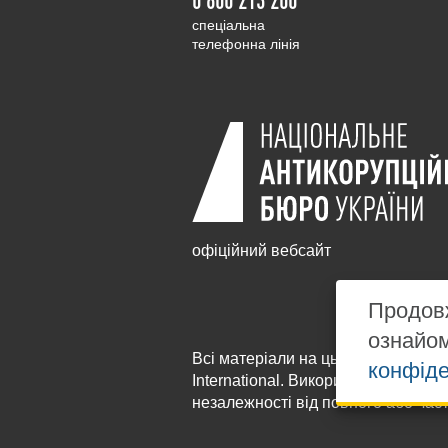
cпеціальна
телефонна лінія
офіційний вебсайт
Продовж
ознайо
Всі матеріали на цьому сайті розм
конфіде
International
. Використання будь-я
незалежності від повного або час