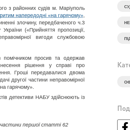
СУ
ого з районних судів м. Маріуполь
ритим напередодні «на гарячому»
,
иненні злочину, передбаченого ч.3
НЕ
 України («Прийняття пропозиції,
еправомірної вигоди службовою
ПІ
з помічником просив та одержав
Кат
инесення рішення у справі про
ення. Гроші передавалися двома
ачі другої частини неправомірної
ОФ
«на гарячому».
тів детективи НАБУ здійснюють із
Под
 частини першої статті 62