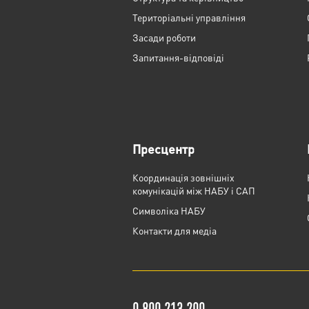
Територіальні управління
Засади роботи
Запитання-відповіді
Пресцентр
Координація зовнішніх
комунікацій між НАБУ і САП
Cимволіка НАБУ
Контакти для медіа
0 800 213 200