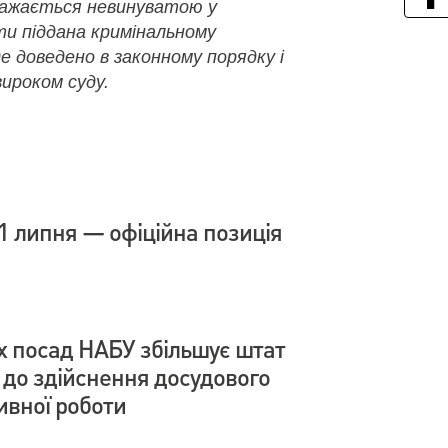
важається невинуватою у
ути піддана кримінальному
де доведено в законному порядку і
ироком суду.
1 липня — офіційна позиція
х посад НАБУ збільшує штат
і до здійснення досудового
ивної роботи