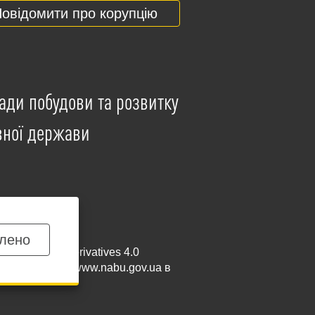
овідомити про корупцію
ади побудови та розвитку
вної держави
лено
mmercial-NoDerivatives 4.0
и посилання на
www.nabu.gov.ua
в