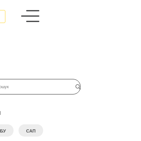
и
БУ
САП