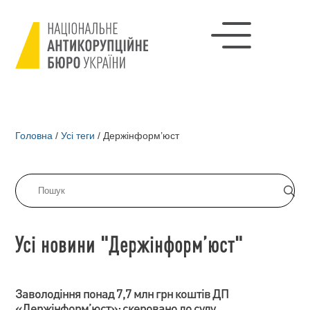
Головна
/
Усі теги
/
Держінформ’юст
Усі новини "Держінформ’юст"
Заволодіння понад 7,7 млн грн коштів ДП
«Держінформ’юст»: скеровано до суду