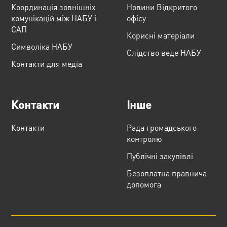
Координація зовнішніх
Новини Відкритого
комунікацій між НАБУ і
офісу
САП
Корисні матеріали
Cимволіка НАБУ
Слідство веде НАБУ
Контакти для медіа
Контакти
Інше
Контакти
Рада громадського
контролю
Публічні закупівлі
Безоплатна правнича
допомога