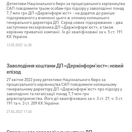
Детективи Національного бюро за процесуального керівництва
САП повідомили трьом особам про підозру у заволодінні понад
7,7 млн грн ДП «Держінформ’юст» - на додаток до раніше
підозрюваного у вчиненні цього ж злочину колишнього
генерального директора ДП. Серед нових підозрюваних – два
заступники екскерівника ДП «Держінформ’юст», а також
керівник приватної компанії. Їх дії кваліфіковані за ч. 5 ст. 191
КК України.
13.05.2022 14:30
Заволодіння коштами ДП «Держінформ’юст»: новий
епізод
27 квітня 2022 року детективи Національного бюро за
процесуального керівництва САП повідомили колишньому
генеральному директору ДП «Держінформ’юст» про підозру у
заволодінні та легалізації понад 7,7 млн грн
держпідприємства. Його дії кваліфіковано за ч. 3 ст. 27, ч. 5 ст.
191 та ч. 3 ст. 209 КК України.
27.04.2022 17:40
Справу щодо заволодіння коштами ДП