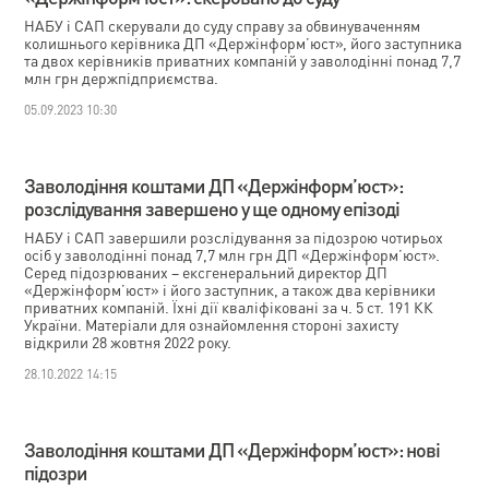
НАБУ і САП скерували до суду справу за обвинуваченням
колишнього керівника ДП «Держінформ’юст», його заступника
та двох керівників приватних компаній у заволодінні понад 7,7
млн грн держпідприємства.
05.09.2023 10:30
Заволодіння коштами ДП «Держінформ’юст»:
розслідування завершено у ще одному епізоді
НАБУ і САП завершили розслідування за підозрою чотирьох
осіб у заволодінні понад 7,7 млн грн ДП «Держінформ’юст».
Серед підозрюваних – ексгенеральний директор ДП
«Держінформ’юст» і його заступник, а також два керівники
приватних компаній. Їхні дії кваліфіковані за ч. 5 ст. 191 КК
України. Матеріали для ознайомлення стороні захисту
відкрили 28 жовтня 2022 року.
28.10.2022 14:15
Заволодіння коштами ДП «Держінформ’юст»: нові
підозри