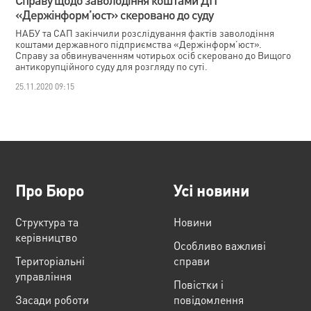
«Держінформ’юст» скеровано до суду
НАБУ та САП закінчили розслідування фактів заволодіння
коштами державного підприємства «Держінформ’юст».
Справу за обвинуваченням чотирьох осіб скеровано до Вищого
антикорупційного суду для розгляду по суті.
25.11.2020 09:15
Про Бюро
Усі новини
Структура та
Новини
керівництво
Особливо важливі
Територіальні
справи
управління
Повістки і
Засади роботи
повідомлення