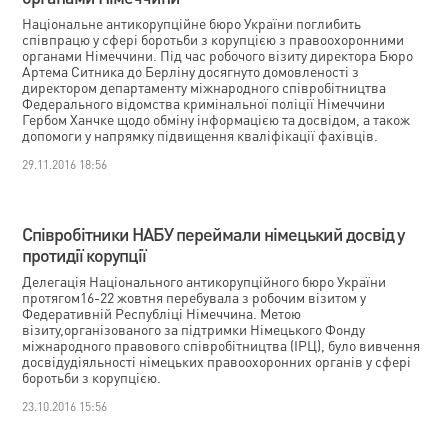
Національне антикорупційне бюро України поглибить
співпрацю у сфері боротьби з корупцією з правоохоронними
органами Німеччини. Під час робочого візиту директора Бюро
Артема Ситника до Берліну досягнуто домовленості з
директором департаменту міжнародного співробітництва
Федерального відомства кримінальної поліції Німеччини
Гербом Ханчке щодо обміну інформацією та досвідом, а також
допомоги у напрямку підвищення кваліфікації фахівців.
29.11.2016 18:56
Співробітники НАБУ переймали німецький досвід у
протидії корупції
Делегація Національного антикорупційного бюро України
протягом16-22 жовтня перебувала з робочим візитом у
Федеративній Республіці Німеччина. Метою
візиту,організованого за підтримки Німецького Фонду
міжнародного правового співробітництва (ІРЦ), було вивчення
досвідудіяльності німецьких правоохоронних органів у сфері
боротьби з корупцією.
23.10.2016 15:56