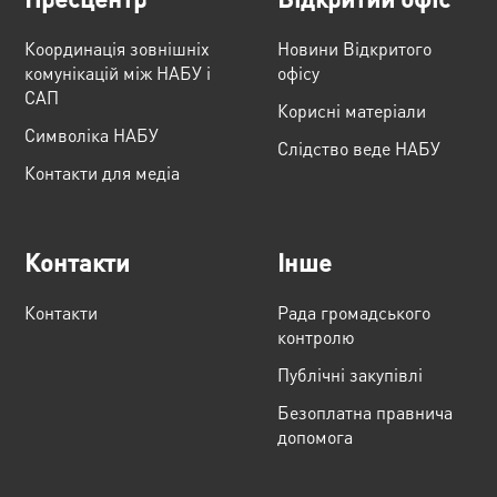
Координація зовнішніх
Новини Відкритого
комунікацій між НАБУ і
офісу
САП
Корисні матеріали
Cимволіка НАБУ
Слідство веде НАБУ
Контакти для медіа
Контакти
Інше
Контакти
Рада громадського
контролю
Публічні закупівлі
Безоплатна правнича
допомога