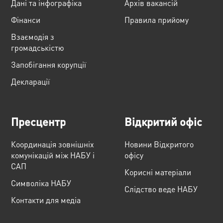
Дані та інфографіка
Архів вакансій
Фінанси
Правила прийому
Взаємодія з
громадськістю
Запобігання корупції
Декларації
Пресцентр
Відкритий офіс
Координація зовнішніх
Новини Відкритого
комунікацій між НАБУ і
офісу
САП
Корисні матеріали
Cимволіка НАБУ
Слідство веде НАБУ
Контакти для медіа