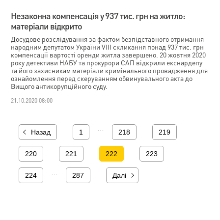
Незаконна компенсація у 937 тис. грн на житло:
матеріали відкрито
Досудове розслідування за фактом безпідставного отримання
народним депутатом України VIII скликання понад 937 тис. грн
компенсації вартості оренди житла завершено. 20 жовтня 2020
року детективи НАБУ та прокурори САП відкрили екснардепу
та його захисникам матеріали кримінального провадження для
ознайомлення перед скеруванням обвинувального акта до
Вищого антикорупційного суду.
21.10.2020 08:00
…
Назад
1
218
219
220
221
222
223
…
224
287
Далі