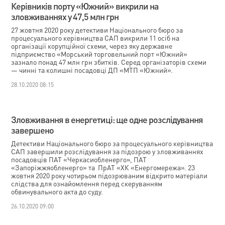
Керівників порту «Южний» викрили на
зловживаннях у 47,5 млн грн
27 жовтня 2020 року детективи Національного бюро за
процесуального керівництва САП викрили 11 осіб на
організації корупційної схеми, через яку державне
підприємство «Морський торговельний порт «Южний»
зазнало понад 47 млн грн збитків. Серед організаторів схеми
— чинні та колишні посадовці ДП «МТП «Южний».
28.10.2020 08:15
Зловживання в енергетиці: ще одне розслідування
завершено
Детективи Національного бюро за процесуального керівництва
САП завершили розслідування за підозрою у зловживаннях
посадовців ПАТ «Черкасиобленерго», ПАТ
«Запоріжжяобленерго» та ПрАТ «ХК «Енергомережа». 23
жовтня 2020 року чотирьом підозрюваним відкрито матеріали
слідства для ознайомлення перед скеруванням
обвинувального акта до суду.
26.10.2020 09:00