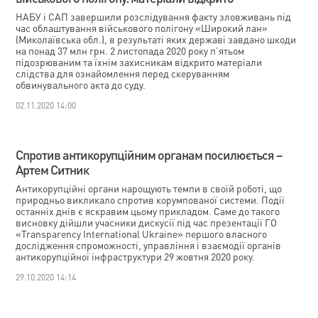
НАБУ і САП завершили розслідування факту зловживань під
час облаштування військового полігону «Широкий лан»
(Миколаївська обл.), в результаті яких державі завдано шкоди
на понад 37 млн грн. 2 листопада 2020 року п’ятьом
підозрюваним та їхнім захисникам відкрито матеріали
слідства для ознайомлення перед скеруванням
обвинувального акта до суду.
02.11.2020 14:00
Спротив антикорупційним органам посилюється –
Артем Ситник
Антикорупційні органи нарощують темпи в своїй роботі, що
природньо викликало спротив корумпованої системи. Події
останніх днів є яскравим цьому прикладом. Саме до такого
висновку дійшли учасники дискусії під час презентації ГО
«Transparency International Ukraine» першого власного
дослідження спроможності, управління і взаємодії органів
антикорупційної інфраструктури 29 жовтня 2020 року.
29.10.2020 14:14