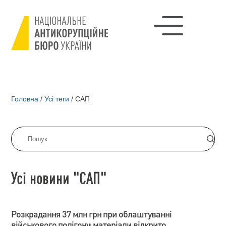
Головна
/
Усі теги
/
САП
Усі новини "САП"
Розкрадання 37 млн грн при облаштуванні
військового полігону: матеріали відкрито