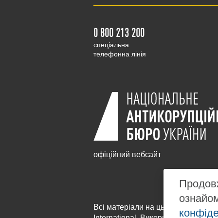
0 800 213 200
cпеціальна
телефонна лінія
офіційний вебсайт
Продовж
ознайо
Всі матеріали на цьому сайті розм
конфіде
International
. Використання будь-я