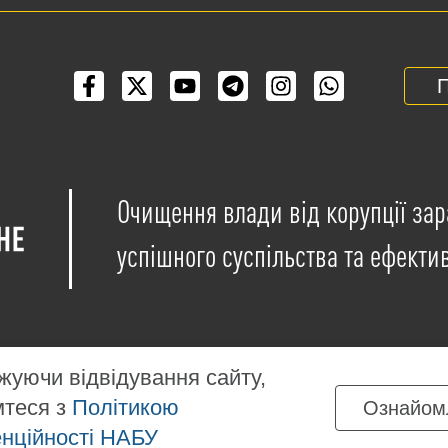
П
Очищення влади від корупції зар
успішного суспільства та ефекти
уючи відвідування сайту,
мтеся з
Політикою
Ознайом
іщені на умовах ліцензії
Creative Commons Attribution-NonCo
нційності НАБУ
ких матеріалів, розміщених на сайті, дозволяється за умов