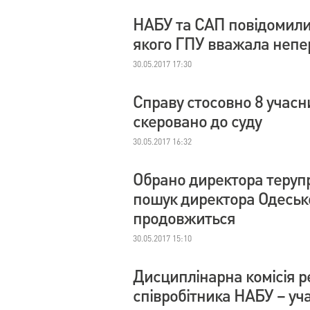
НАБУ та САП повідомили 
якого ГПУ вважала неп
30.05.2017 17:30
Справу стосовно 8 учасн
скеровано до суду
30.05.2017 16:32
Обрано директора терупр
пошук директора Одесько
продовжиться
30.05.2017 15:10
Дисциплінарна комісія р
співробітника НАБУ – у