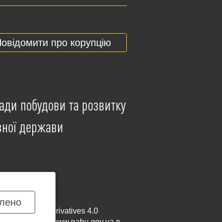
овідомити про корупцію
ади побудови та розвитку
вної держави
лено
mmercial-NoDerivatives 4.0
и посилання на
www.nabu.gov.ua
в