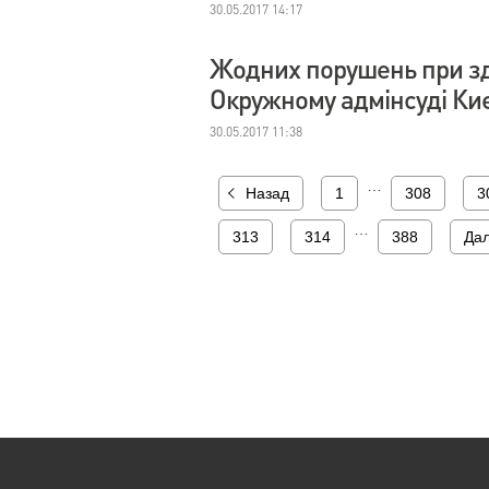
30.05.2017 14:17
Жодних порушень при зді
Окружному адмінсуді Киє
30.05.2017 11:38
…
Назад
1
308
3
…
313
314
388
Дал