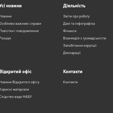
Усі новини
Діяльність
Новини
Звіти про роботу
Особливо важливі справи
Дані та інфографіка
Повістки і повідомлення
Фінанси
Розшук
Взаємодія з громадськістю
Запобігання корупції
Декларації
Відкритий офіс
Контакти
Новини Відкритого офісу
Контакти
Корисні матеріали
Слідство веде НАБУ