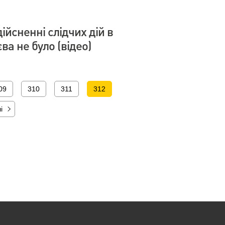
йсненні слідчих дій в
ва не було (відео)
09
310
311
312
і