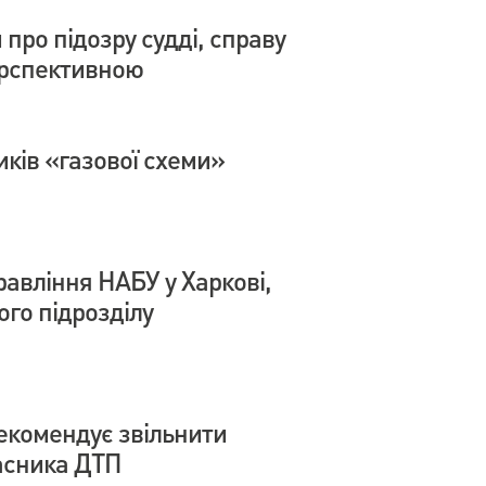
про підозру судді, справу
ерспективною
иків «газової схеми»
авління НАБУ у Харкові,
го підрозділу
екомендує звільнити
часника ДТП