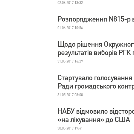
02.06.2017 13:32
Розпорядження N815-р ві
01.06.2017 10:56
Щодо рішення Окружного
результатів виборів РГК 
31.05.2017 16:29
Стартувало голосування 
Ради громадського конт
31.05.2017 08:00
НАБУ відмовило відсторо
«на лікування» до США
30.05.2017 19:41