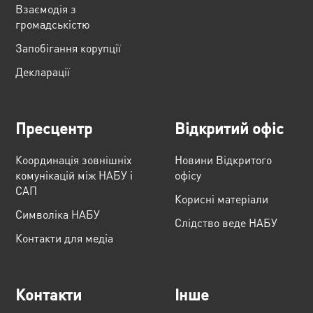
Взаємодія з
громадськістю
Запобігання корупції
Декларації
Пресцентр
Відкритий офіс
Координація зовнішніх
Новини Відкритого
комунікацій між НАБУ і
офісу
САП
Корисні матеріали
Cимволіка НАБУ
Слідство веде НАБУ
Контакти для медіа
Контакти
Інше