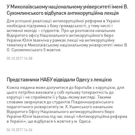
У Миколаївському національному університеті імені В.
Сухомлинського відбулася антикорупційна лекція
Для успішної реалізації антикорупційної реформи в Україні
необхідна підтримка з боку громадськості, у тому числі і
активної молоді – студентів. Про це розповіла начальник
Відкритого офісу Національного антикорупційного бюро
України Юлія Івахніна у рамках лекції на антикорупційну
тематику в Миколаївському національному університеті імені В.
О. Сухомлинського 5 жовтня.
05.10.2017 16:58
Представники НАБУ відвідали Одесу з лекцією
Кожна людина може долучитися до боротьби з корупцією, для
цього потрібно виховати у собі нульову толерантність до
корупції і не сприймати її у будь-якому вигляді. Такими
словами звернулася до студентів Південноукраїнського
педагогічного університету ім. К.Ушинського начальник
Відкритого Офісу Національного антикорупційного бюро
України Юлія Івахніна під час лекції «Антикорупційна реформа
в Україні», що відбулася 4 жовтня у м. Одеса.
04.10.2017 16:36