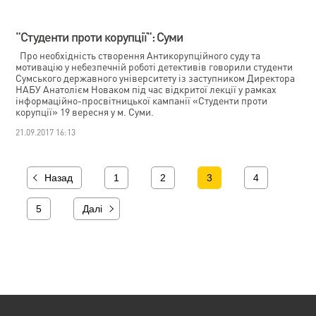
"Студенти проти корупції": Суми
Про необхідність створення Антикорупційного суду та
мотивацію у небезпечній роботі детективів говорили студенти
Сумського державного університету із заступником Директора
НАБУ Анатолієм Новаком під час відкритої лекції у рамках
інформаційно-просвітницької кампанії «Студенти проти
корупції» 19 вересня у м. Суми.
21.09.2017 16:13
Назад
1
2
3
4
5
Далі