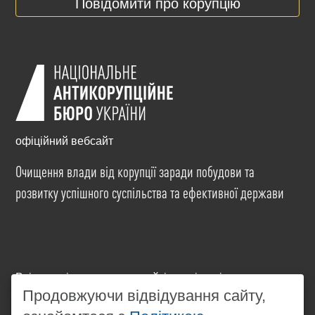
Повідомити про корупцію
офіційний вебсайт
Очищення влади від корупції заради побудови та
розвитку успішного суспільства та ефективної держави
Всі матеріали на цьому сайті розміщені на умовах
ліцензії
Creative Commons Attribution-NonCommercial-
Продовжуючи відвідування сайту,
NoDerivatives 4.0 International
. Використання будь-