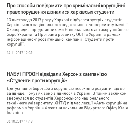
Про способи повідомити про кримінальні корупційні
правопорушення дізналися харківські студенти
13 листопада 2017 року у Харкові відбулася зустріч студентів
Харківського національного педагогічного університету імені Г.
Сковороди з представниками Національного антикорупційного
бюро України та Програми розвитку ООН в Україні в рамках
інформаційно-просвітницької кампанії "Студенти проти
корупції".
14.11.2017 12:39
НАБУ і ПРООН відвідали Херсон з кампанією
«Студенти проти корупції»
Для успішної боротьби з корупцією необхідно розуміти, що це
за явище, чому і як воно з’явилося в Україні. З таким закликом
звернулася до студентів Херсонського національного
технічного університету (ХНТУ) під час лекції «Антикорупційна
реформа в Україні» 6 жовтня начальник Відкритого Офісу Юлія
Івахніна.
06.10.2017 14:18